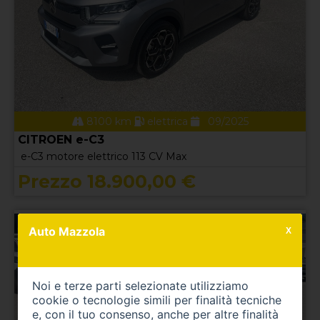
8100 km
elettrica
09/2025
CITROEN e-C3
e-C3 motore elettrico 113 CV Max
Prezzo 18.900,00 €
Auto Mazzola
X
Noi e terze parti selezionate utilizziamo
cookie o tecnologie simili per finalità tecniche
e, con il tuo consenso, anche per altre finalità