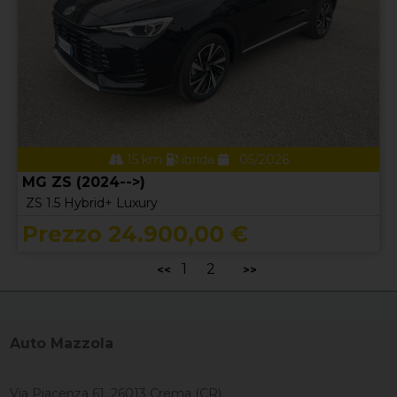
15 km
ibrida
05/2026
MG ZS (2024-->)
ZS 1.5 Hybrid+ Luxury
Prezzo 24.900,00 €
1
2
<<
>>
Auto Mazzola
Via Piacenza 61, 26013 Crema (CR)