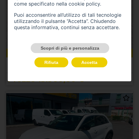
come specificato nella
cookie policy
.
Puoi acconsentire all’utilizzo di tali tecnologie
utilizzando il pulsante “Accetta”. Chiudendo
questa informativa, continui senza accettare.
Scopri di più e personalizza
62200 km
ibrida
05/2022
FIAT 500 (2015-2024)
Rifiuta
Accetta
500 C 1.0 Hybrid Dolcevita
Prezzo 13.900,00 €