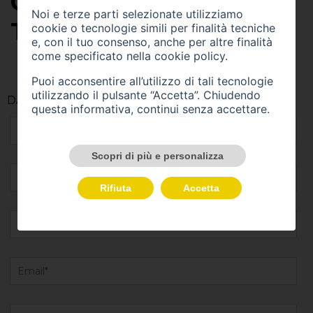
CORRISPONDE ALLE
Noi e terze parti selezionate utilizziamo
TUE ESIGENZE.
cookie o tecnologie simili per finalità tecniche
e, con il tuo consenso, anche per altre finalità
come specificato nella
cookie policy
.
Puoi acconsentire all’utilizzo di tali tecnologie
utilizzando il pulsante “Accetta”. Chiudendo
DATI DEL CLIENTE
questa informativa, continui senza accettare.
Scopri di più e personalizza
Rifiuta
Accetta