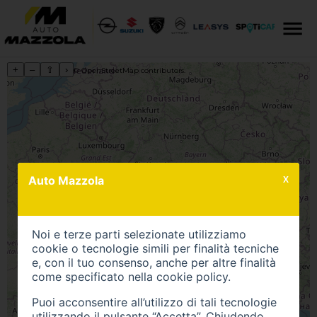
+
–
⇧
›
©
OpenStreetMap
contributors.
Auto Mazzola
X
Noi e terze parti selezionate utilizziamo
cookie o tecnologie simili per finalità tecniche
e, con il tuo consenso, anche per altre finalità
come specificato nella
cookie policy
.
Puoi acconsentire all’utilizzo di tali tecnologie
utilizzando il pulsante “Accetta”. Chiudendo