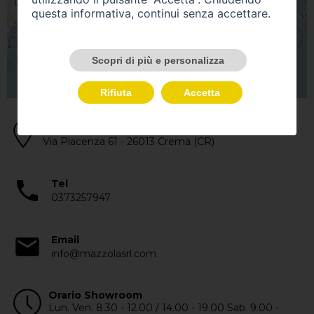
questa informativa, continui senza accettare.
Scopri di più e personalizza
Rifiuta
Accetta
Indirizzo
Via Piacenza 61 - 26013 Crema (CR)
Tel
0373257947
Email
info@mazzolasrl.com
Orario Showroom
Lun. Ven. 8.30 - 12.00 / 14.00 - 19.00 Sab. 9.00 -